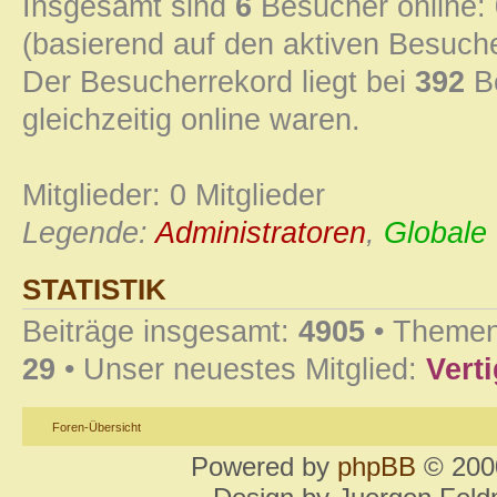
Insgesamt sind
6
Besucher online: 0
(basierend auf den aktiven Besuche
Der Besucherrekord liegt bei
392
Be
gleichzeitig online waren.
Mitglieder: 0 Mitglieder
Legende:
Administratoren
,
Globale
STATISTIK
Beiträge insgesamt:
4905
• Themen
29
• Unser neuestes Mitglied:
Vert
Foren-Übersicht
Powered by
phpBB
© 2000