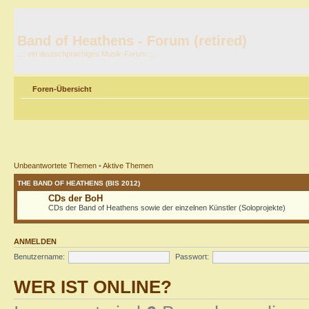
Band of Heathens - Forum (retired)
..:: ein deutschprachiges Musik-Forum ::..
Foren-Übersicht
Unbeantwortete Themen
•
Aktive Themen
THE BAND OF HEATHENS (BIS 2012)
CDs der BoH
CDs der Band of Heathens sowie der einzelnen Künstler (Soloprojekte)
ANMELDEN
Benutzername:
Passwort:
WER IST ONLINE?